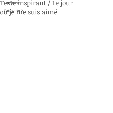
Texte inspirant / Le jour
Catégorie 1
où je me suis aimé
Catégorie 2