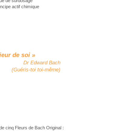
que de surdosage
incipe actif chimique
ieur de soi »
Dr Edward Bach
(Guéris-toi toi-même)
e cinq Fleurs de Bach Original :