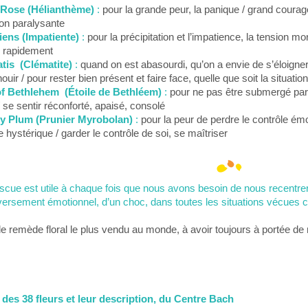
Rose (Hélianthème)
:
pour la grande peur, la panique / grand courage
ion paralysante
iens (Impatiente)
:
pour la précipitation et l’impatience, la tension mo
 rapidement
tis (Clématite)
:
quand on est abasourdi, qu’on a envie de s’éloigner
ouir / pour rester bien présent et faire face, quelle que soit la situation
of Bethlehem (Étoile de Bethléem)
:
pour ne pas être submergé par l
 se sentir réconforté, apaisé, consolé
y Plum (Prunier Myrobolan)
:
pour la peur de perdre le contrôle émo
e hystérique / garder le contrôle de soi, se maîtriser
cue est utile à chaque fois que nous avons besoin de nous recentrer
versement émotionnel, d’un choc, dans toutes les situations vécue
le remède floral le plus vendu au monde, à avoir toujours à portée de 
 des 38 fleurs et leur description, du Centre Bach