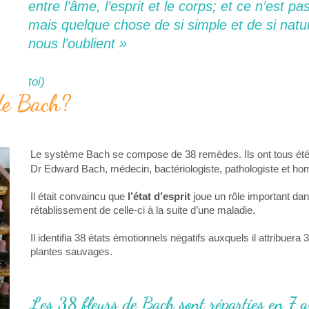
entre l’âme, l’esprit et le corps; et ce n’est pa
mais quelque chose de si simple et de si nat
nous l’oublient »
toi)
 de Bach?
Le système Bach se compose de
38 remèdes
. Ils ont tous é
Dr Edward Bach
, médecin, bactériologiste, pathologiste et h
Il était convaincu que
l’état d’esprit
joue un rôle important dan
rétablissement de celle-ci à la suite d’une maladie.
Il identifia 38 états émotionnels négatifs auxquels il attribuera
plantes sauvages.
Les 38 fleurs de Bach sont réparties en 7 