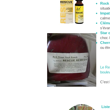
Rock 
situat
Impat
calme
Cléma
s’évan
Star 
choc /
Cherr
ou êtr
Le Res
boule
C’est 
Liste